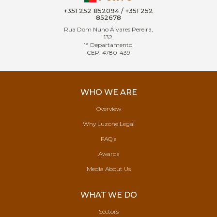
+351 252 852094 / +351 252
852678
Rua Dom Nuno Álvares Pereira,
132,
1° Departamento,
CEP: 4780-439
WHO WE ARE
Overview
Why Luzone Legal
FAQ's
Awards
Media About Us
WHAT WE DO
Sectors