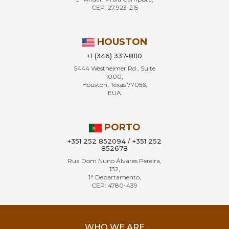
CEP: 27.923-215
HOUSTON
+1 (346) 337-8110
5444 Westheimer Rd., Suite
1000,
Houston, Texas 77056,
EUA
PORTO
+351 252 852094 / +351 252
852678
Rua Dom Nuno Álvares Pereira,
132,
1° Departamento,
CEP: 4780-439
WHO WE ARE