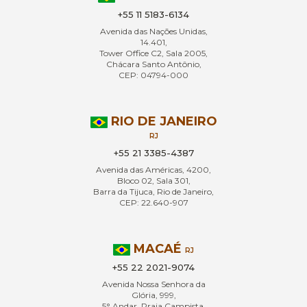
+55 11 5183-6134
Avenida das Nações Unidas,
14.401,
Tower Office C2, Sala 2005,
Chácara Santo Antônio,
CEP: 04794-000
RIO DE JANEIRO
RJ
+55 21 3385-4387
Avenida das Américas, 4200,
Bloco 02, Sala 301,
Barra da Tijuca, Rio de Janeiro,
CEP: 22.640-907
MACAÉ
RJ
+55 22 2021-9074
Avenida Nossa Senhora da
Glória, 999,
5° Andar, Praia Campista,