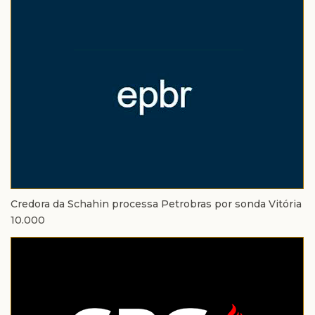
Credora da Schahin processa Petrobras por sonda Vitória
10.000