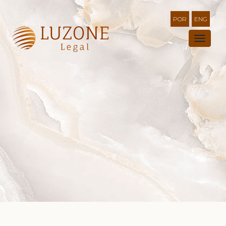
POR
ENG
TOGG
NAVI